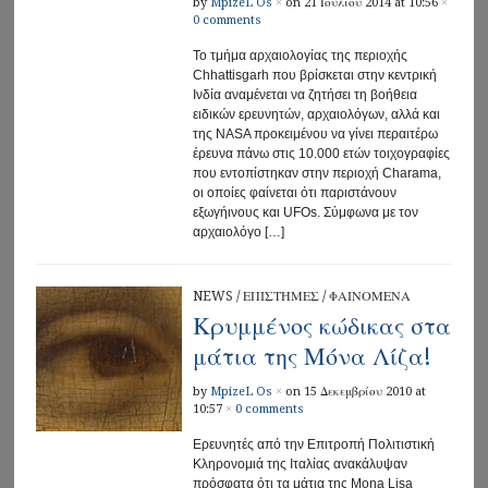
by
MpizeL Os
×
on 21 Ιουλίου 2014 at 10:56
×
0 comments
Το τμήμα αρχαιολογίας της περιοχής
Chhattisgarh που βρίσκεται στην κεντρική
Ινδία αναμένεται να ζητήσει τη βοήθεια
ειδικών ερευνητών, αρχαιολόγων, αλλά και
της NASA προκειμένου να γίνει περαιτέρω
έρευνα πάνω στις 10.000 ετών τοιχογραφίες
που εντοπίστηκαν στην περιοχή Charama,
οι οποίες φαίνεται ότι παριστάνουν
εξωγήινους και UFOs. Σύμφωνα με τον
αρχαιολόγο […]
NEWS
/
ΕΠΙΣΤΗΜΕΣ
/
ΦΑΙΝΟΜΕΝΑ
Κρυμμένος κώδικας στα
μάτια της Μόνα Λίζα!
by
MpizeL Os
×
on 15 Δεκεμβρίου 2010 at
10:57
×
0 comments
Ερευνητές από την Επιτροπή Πολιτιστική
Κληρονομιά της Ιταλίας ανακάλυψαν
πρόσφατα ότι τα μάτια της Mona Lisa