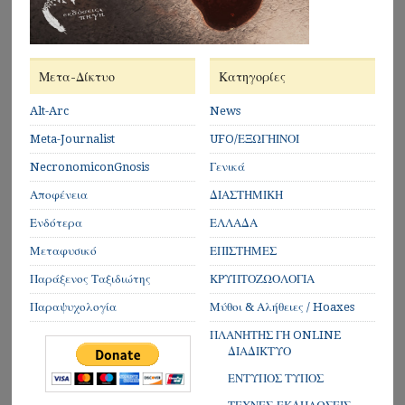
Μετα-Δίκτυο
Κατηγορίες
Alt-Arc
News
Meta-Journalist
UFO/ΕΞΩΓΗΙΝΟΙ
NecronomiconGnosis
Γενικά
Αποφένεια
ΔΙΑΣΤΗΜΙΚΗ
Ενδότερα
ΕΛΛΑΔΑ
Μεταφυσικό
ΕΠΙΣΤΗΜΕΣ
Παράξενος Ταξιδιώτης
ΚΡΥΠΤΟΖΩΟΛΟΓΙΑ
Παραψυχολογία
Μύθοι & Αλήθειες / Hoaxes
ΠΛΑΝΗΤΗΣ ΓΗ ONLINE
ΔΙΑΔΙΚΤΥΟ
ΕΝΤΥΠΟΣ ΤΥΠΟΣ