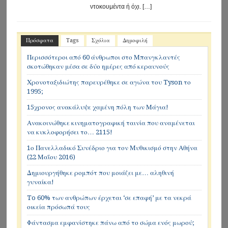
ντοκουμέντα ή όχι. […]
Πρόσφατα
Tags
Σχόλια
Δημοφιλή
Περισσότεροι από 60 άνθρωποι στο Μπανγκλαντές
σκοτώθηκαν μέσα σε δύο ημέρες από κεραυνούς
Χρονοταξιδιώτης παρευρέθηκε σε αγώνα του Tyson το
1995;
15χρονος ανακάλυψε χαμένη πόλη των Μάγια!
Ανακοινώθηκε κινηματογραφική ταινία που αναμένεται
να κυκλοφορήσει το… 2115!
1ο Πανελλαδικό Συνέδριο για τον Μυθικισμό στην Αθήνα
(22 Μαΐου 2016)
Δημιουργήθηκε ρομπότ που μοιάζει με… αληθινή
γυναίκα!
To 60% των ανθρώπων έρχεται ‘σε επαφή’ με τα νεκρά
οικεία πρόσωπά τους
Φάντασμα εμφανίστηκε πάνω από το σώμα ενός μωρού;