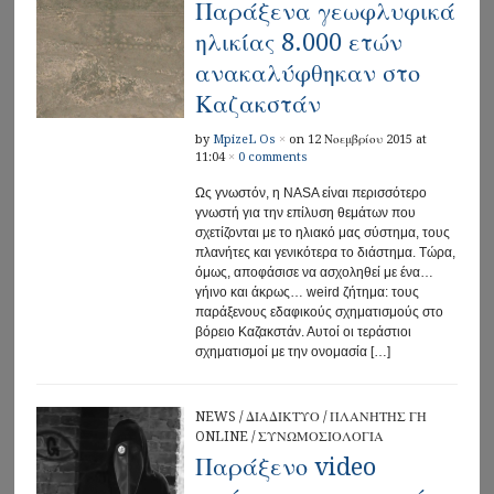
Παράξενα γεωφλυφικά
ηλικίας 8.000 ετών
ανακαλύφθηκαν στο
Καζακστάν
by
MpizeL Os
×
on 12 Νοεμβρίου 2015 at
11:04
×
0 comments
Ως γνωστόν, η NASA είναι περισσότερο
γνωστή για την επίλυση θεμάτων που
σχετίζονται με το ηλιακό μας σύστημα, τους
πλανήτες και γενικότερα το διάστημα. Τώρα,
όμως, αποφάσισε να ασχοληθεί με ένα…
γήινο και άκρως… weird ζήτημα: τους
παράξενους εδαφικούς σχηματισμούς στο
βόρειο Καζακστάν. Αυτοί οι τεράστιοι
σχηματισμοί με την ονομασία […]
NEWS
/
ΔΙΑΔΙΚΤΥΟ
/
ΠΛΑΝΗΤΗΣ ΓΗ
ONLINE
/
ΣΥΝΩΜΟΣΙΟΛΟΓΙΑ
Παράξενο video