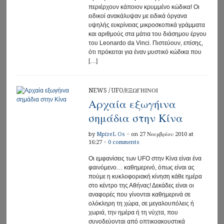
περιέρχουν κάποιον κρυμμένο κώδικα! Οι
ειδικοί ανακάλυψαν με ειδικά όργανα
υψηλής ευκρίνειας μικροσκοπικά γράμματα
και αριθμούς στα μάτια του διάσημου έργου
του Leonardo da Vinci. Πιστεύουν, επίσης,
ότι πρόκειται για έναν μυστικό κώδικα που
[…]
NEWS
/
UFO/ΕΞΩΓΗΙΝΟΙ
Αρχαία εξωγήινα
σημάδια στην Κίνα
by
MpizeL Os
×
on 27 Νοεμβρίου 2010 at
16:27
×
0 comments
Οι εμφανίσεις των UFO στην Κίνα είναι ένα
φαινόμενο… καθημερινό, όπως είναι ας
πούμε η κυκλοφοριακή κίνηση κάθε ημέρα
στο κέντρο της Αθήνας! Δεκάδες είναι οι
αναφορές που γίνονται καθημερινά σε
ολόκληρη τη χώρα, σε μεγαλουπόλεις ή
χωριά, την ημέρα ή τη νύχτα, που
συνοδεύονται από οπτικοακουστικά