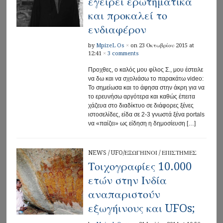
εγείρει ερωτηματικά
και προκαλεί το
ενδιαφέρον
by
MpizeL Os
×
on 23 Οκτωβρίου 2015 at
12:41
×
3 comments
Προχθες, ο καλός μου φίλος Σ., μου έστειλε
να δω και να σχολιάσω το παρακάτω video:
Το σημείωσα και το άφησα στην άκρη για να
το ερευνήσω αργότερα και καθώς έπειτα
χάζευα στο διαδίκτυο σε διάφορες ξένες
ιστοσελίδες, είδα σε 2-3 γνωστά ξένα portals
να «παίζει» ως είδηση η δημοσίευση […]
NEWS
/
UFO/ΕΞΩΓΗΙΝΟΙ
/
ΕΠΙΣΤΗΜΕΣ
Τοιχογραφίες 10.000
ετών στην Ινδία
αναπαριστούν
εξωγήινους και UFOs;