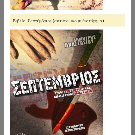
Βιβλίο: Σεπτέμβριος (αστυνομικό μυθιστόρημα)