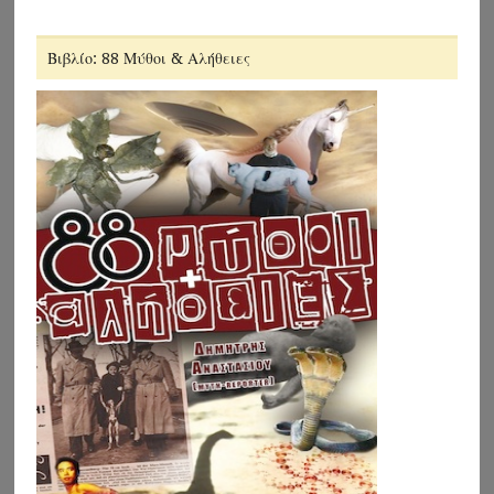
Βιβλίο: 88 Μύθοι & Αλήθειες