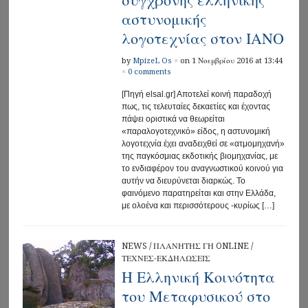
σύγχρονης ελληνικής
αστυνομικής
λογοτεχνίας στον ΙΑΝΟ
by
MpizeL Os
×
on 1 Νοεμβρίου 2016 at 13:44
×
0 comments
[Πηγή elsal.gr] Αποτελεί κοινή παραδοχή
πως, τις τελευταίες δεκαετίες και έχοντας
πάψει οριστικά να θεωρείται
«παραλογοτεχνικό» είδος, η αστυνομική
λογοτεχνία έχει αναδειχθεί σε «ατμομηχανή»
της παγκόσμιας εκδοτικής βιομηχανίας, με
το ενδιαφέρον του αναγνωστικού κοινού για
αυτήν να διευρύνεται διαρκώς. Το
φαινόμενο παρατηρείται και στην Ελλάδα,
με ολοένα και περισσότερους -κυρίως […]
NEWS
/
ΠΛΑΝΗΤΗΣ ΓΗ ONLINE
/
ΤΕΧΝΕΣ-ΕΚΔΗΛΩΣΕΙΣ
Η Ελληνική Κοινότητα
του Μεταφυσικού στο