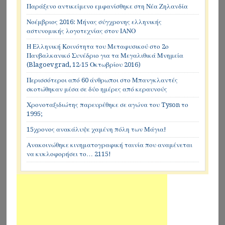
Παράξενο αντικείμενο εμφανίσθηκε στη Νέα Ζηλανδία
Νοέμβριος 2016: Μήνας σύγχρονης ελληνικής
αστυνομικής λογοτεχνίας στον ΙΑΝΟ
Η Ελληνική Κοινότητα του Μεταφυσικού στο 2ο
Πανβαλκανικό Συνέδριο για τα Μεγαλιθικά Μνημεία
(Blagoevgrad, 12-15 Οκτωβρίου 2016)
Περισσότεροι από 60 άνθρωποι στο Μπανγκλαντές
σκοτώθηκαν μέσα σε δύο ημέρες από κεραυνούς
Χρονοταξιδιώτης παρευρέθηκε σε αγώνα του Tyson το
1995;
15χρονος ανακάλυψε χαμένη πόλη των Μάγια!
Ανακοινώθηκε κινηματογραφική ταινία που αναμένεται
να κυκλοφορήσει το… 2115!