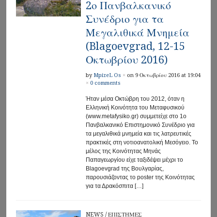
2ο Πανβαλκανικό
Συνέδριο για τα
Μεγαλιθικά Μνημεία
(Blagoevgrad, 12-15
Οκτωβρίου 2016)
by
MpizeL Os
×
on 9 Οκτωβρίου 2016 at 19:04
×
0 comments
Ήταν μέσα Οκτώβρη του 2012, όταν η
Ελληνική Κοινότητα του Μεταφυσικού
(www.metafysiko.gr) συμμετείχε στο 1ο
Πανβαλκανικό Επιστημονικό Συνέδριο για
τα μεγαλιθικά μνημεία και τις λατρευτικές
πρακτικές στη νοτιοανατολική Μεσόγειο. Το
μέλος της Κοινότητας Μηνάς
Παπαγεωργίου είχε ταξιδέψει μέχρι το
Blagoevgrad της Βουλγαρίας,
παρουσιάζοντας το poster της Κοινότητας
για τα Δρακόσπιτα […]
NEWS
/
ΕΠΙΣΤΗΜΕΣ