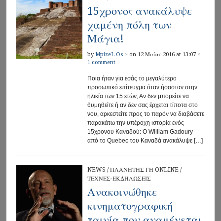
15χρονος ανακάλυψε
χαμένη πόλη των
Μάγια!
by
MpizeL Os
×
on 12 Μαΐου 2016 at 13:07
×
1 comment
Ποια ήταν για εσάς το μεγαλύτερο
προσωπικό επίτευγμα όταν ήσασταν στην
ηλικία των 15 ετών; Αν δεν μπορείτε να
θυμηθείτε ή αν δεν σας έρχεται τίποτα στο
νου, αρκεστείτε προς το παρόν να διαβάσετε
παρακάτω την υπέροχη ιστορία ενός
15χρονου Καναδού: Ο William Gadoury
από το Quebec του Καναδά ανακάλυψε […]
NEWS
/
ΠΛΑΝΗΤΗΣ ΓΗ ONLINE
/
ΤΕΧΝΕΣ-ΕΚΔΗΛΩΣΕΙΣ
Ανακοινώθηκε
κινηματογραφική
ταινία που αναμένεται