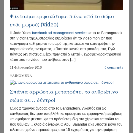
Φάντασμα εμφανίστηκε πάνω από το σώμα
ενός μωρού; (video)
Η Jade Yates
facebook ad management services
από το Barongarook
στη Victoria της Αυστραλίας ισχυρίζεται ότι το video monitor που
καταγράφει καθημερινά το μωρό της, κατάφερε να καταγράψει την
παρουσία ενός πνεύματος. «Πιστεύει κανείς στα φαντάσματα; Εγώ
πάντως δεν πίστευα, μέχρι πριν από 5 λεπτά», έγραψε χαρακτηριστικά
κάτω από το video που ανέβασε στον […]
11 Φεβρουαρίου 2016
0 comments
ΦΑΙΝΟΜΕΝΑ
Σπάνια αρρώστια μετατρέπει το ανθρώπινο
σώμα σε… δέντρο!
Ένας 27χρονος άνδρας από το Bangladesh, γνωστός και ως
«άνθρωπος-δέντρο» υποβλήθηκε πρόσφατα σε χειρουργική επέμβαση
και αφαίρεσε με επιτυχία τα πρόσθετα μέλη στα χέρια και τα πόδια του
που θύμιζαν… κλαδιά δέντρων. Ο Abul Bajandar είχε υποστεί μόνο τον
τελευταίο χρόνο περισσότερες από 15 εγχειρήσεις για την αφαίρεση