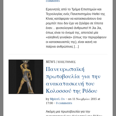
comments
Ερευνητές από το Τμήμα Επιστημών και
Τεχνολογίας ενός Πανεπιστημίου Hefei της
Κίνας κατάφεραν να κατασκευάσουν ένα
ρομπότ που δεν έχει να ζηλέψει σε τίποτα
έναν… φυσιολογικό άνθρωπο! Η Jia Jia,
όπως είναι το όνομά της, αποτελεί μία
«αληθινή γυναίκα» (όπως την περιγράφουν
οι κατασκευαστές της), είναι ικανή να
παίρνει ανθρώπινες […]
NEWS
/
ΕΠΙΣΤΗΜΕΣ
Πανευρωπαϊκή
πρωτοβουλία για την
ανακατασκευή του
Κολοσσού της Ρόδου
by
MpizeL Os
×
on 11 Νοεμβρίου 2015 at
17:00
×
0 comments
Aκόμη μια πρωτοβουλία για την