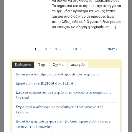
να δω και να σχολιάσω το παρακάτω video:
Το σημείωσα και το άφησα στην άκρη για να
το ερευνήσω αργότερα και καθώς έπειτα
χάζευα στο διαδίκτυο σε διάφορες ξένες
ιστοσελίδες, είδα σε 2-3 γνωστά ξένα portals
να «παίζει» ως είδηση η δημοσίευση […]
1
2
3
…
18
Next »
Πρόσφατα
Tags
Σχόλια
Δημοφιλή
Παράξενο πλάσμα εμφανίστηκε σε φωτογραφία
Εμφάνιση του Bigfoot στις Η.Π.Α.;
Σπάνια αρρώστια μετατρέπει το ανθρώπινο σώμα σε…
δέντρο!
Στρόγγυλο σύννεφο εμφανίσθηκε στον ουρανό της
Ιαπωνίας
Παράξενη πράσινη φωτεινή ‘βολίδα’ εμφανίσθηκε στον
ουρανό της Ιαπωνίας