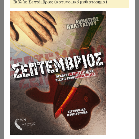
Βιβλίο: Σεπτέμβριος (αστυνομικό μυθιστόρημα)