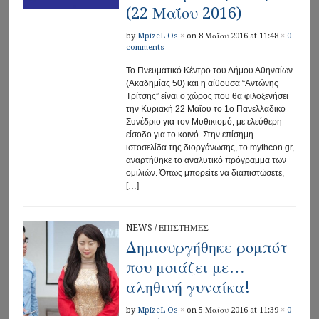
(22 Μαΐου 2016)
by
MpizeL Os
×
on 8 Μαΐου 2016 at 11:48
×
0
comments
Το Πνευματικό Κέντρο του Δήμου Αθηναίων
(Ακαδημίας 50) και η αίθουσα “Αντώνης
Τρίτσης” είναι ο χώρος που θα φιλοξενήσει
την Κυριακή 22 Μαΐου το 1ο Πανελλαδικό
Συνέδριο για τον Μυθικισμό, με ελεύθερη
είσοδο για το κοινό. Στην επίσημη
ιστοσελίδα της διοργάνωσης, το mythcon.gr,
αναρτήθηκε το αναλυτικό πρόγραμμα των
ομιλιών. Όπως μπορείτε να διαπιστώσετε,
[…]
NEWS
/
ΕΠΙΣΤΗΜΕΣ
Δημιουργήθηκε ρομπότ
που μοιάζει με…
αληθινή γυναίκα!
by
MpizeL Os
×
on 5 Μαΐου 2016 at 11:39
×
0