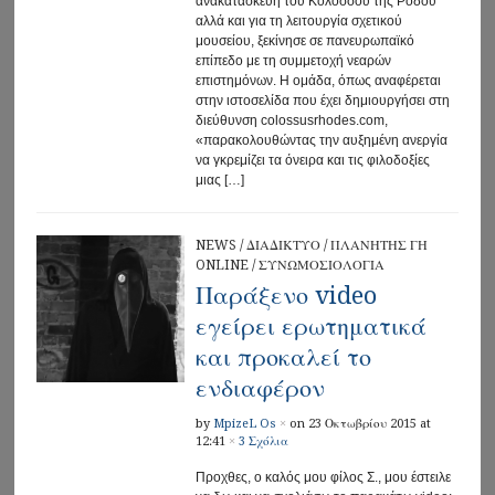
ανακατασκευή του Κολοσσού της Ρόδου
αλλά και για τη λειτουργία σχετικού
μουσείου, ξεκίνησε σε πανευρωπαϊκό
επίπεδο με τη συμμετοχή νεαρών
επιστημόνων. Η ομάδα, όπως αναφέρεται
στην ιστοσελίδα που έχει δημιουργήσει στη
διεύθυνση colossusrhodes.com,
«παρακολουθώντας την αυξημένη ανεργία
να γκρεμίζει τα όνειρα και τις φιλοδοξίες
μιας […]
NEWS
/
ΔΙΑΔΙΚΤΥΟ
/
ΠΛΑΝΗΤΗΣ ΓΗ
ONLINE
/
ΣΥΝΩΜΟΣΙΟΛΟΓΙΑ
Παράξενο video
εγείρει ερωτηματικά
και προκαλεί το
ενδιαφέρον
by
MpizeL Os
×
on 23 Οκτωβρίου 2015 at
12:41
×
3 Σχόλια
Προχθες, ο καλός μου φίλος Σ., μου έστειλε