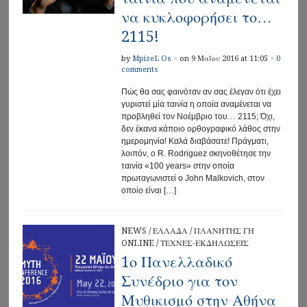
να κυκλοφορήσει το…
2115!
by
MpizeL Os
×
on 9 Μαΐου 2016 at 11:05
×
0
comments
Πώς θα σας φαινόταν αν σας έλεγαν ότι έχει
γυριστεί μία ταινία η οποία αναμένεται να
προβληθεί τον Νοέμβριο του… 2115; Όχι,
δεν έκανα κάποιο ορθογραφικό λάθος στην
ημερομηνία! Καλά διαβάσατε! Πράγματι,
λοιπόν, ο R. Rodriguez σκηνοθέτησε την
ταινία «100 years» στην οποία
πρωταγωνιστεί ο John Malkovich, στον
οποίο είναι […]
NEWS
/
ΕΛΛΑΔΑ
/
ΠΛΑΝΗΤΗΣ ΓΗ
ONLINE
/
ΤΕΧΝΕΣ-ΕΚΔΗΛΩΣΕΙΣ
1ο Πανελλαδικό
Συνέδριο για τον
Μυθικισμό στην Αθήνα