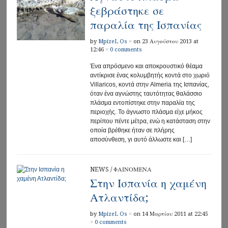
ξεβράστηκε σε
παραλία της Ισπανίας
by
MpizeL Os
×
on 23 Αυγούστου 2013 at
12:46
×
0 comments
Ένα απρόσμενο και αποκρουστικό θέαμα
αντίκρισε ένας κολυμβητής κοντά στο χωριό
Villaricos, κοντά στην Almeria της Ισπανίας,
όταν ένα αγνώστης ταυτότητας θαλάσσιο
πλάσμα εντοπίστηκε στην παραλία της
περιοχής. Το άγνωστο πλάσμα είχε μήκος
περίπου πέντε μέτρα, ενώ η κατάσταση στην
οποία βρέθηκε ήταν σε πλήρης
αποσύνθεση, γι αυτό άλλωστε και […]
NEWS
/
ΦΑΙΝΟΜΕΝΑ
Στην Ισπανία η χαμένη
Ατλαντίδα;
by
MpizeL Os
×
on 14 Μαρτίου 2011 at 22:45
×
0 comments