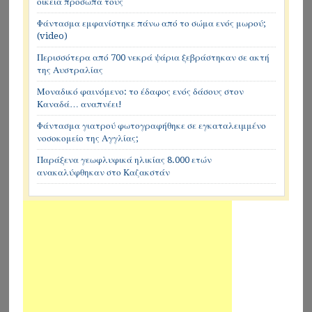
οικεία πρόσωπά τους
Φάντασμα εμφανίστηκε πάνω από το σώμα ενός μωρού;
(video)
Περισσότερα από 700 νεκρά ψάρια ξεβράστηκαν σε ακτή
της Αυστραλίας
Μοναδικό φαινόμενο: το έδαφος ενός δάσους στον
Καναδά… αναπνέει!
Φάντασμα γιατρού φωτογραφήθηκε σε εγκαταλειμμένο
νοσοκομείο της Αγγλίας;
Παράξενα γεωφλυφικά ηλικίας 8.000 ετών
ανακαλύφθηκαν στο Καζακστάν