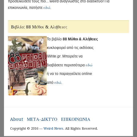
προσελκύσετε τους πιο... weird αναγνώστες στο διαδίκτυο! Για
εδώ
επικοινωνία, πατήστε
.
Βιβλίο: 88 Μύθοι & Αλήθειες
Το βιβλίο
88 Μύθοι & Αλήθειες
κυκλοφορεί από τις εκδόσεις
iWrite.gr
. Μπορείτε να
εδώ
διαβάσετε περισσότερα
ή να το παραγγείλετε online
εδώ
από
.
About
ΜΕΤΑ-ΔΙΚΤΥΟ
ΕΠΙΚΟΙΝΩΝΙΑ
Copyright © 2016 —
Weird News
. All Rights Reserved.