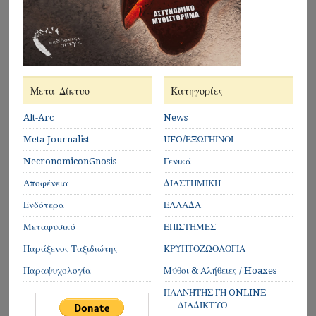
Μετα-Δίκτυο
Κατηγορίες
Alt-Arc
News
Meta-Journalist
UFO/ΕΞΩΓΗΙΝΟΙ
NecronomiconGnosis
Γενικά
Αποφένεια
ΔΙΑΣΤΗΜΙΚΗ
Ενδότερα
ΕΛΛΑΔΑ
Μεταφυσικό
ΕΠΙΣΤΗΜΕΣ
Παράξενος Ταξιδιώτης
ΚΡΥΠΤΟΖΩΟΛΟΓΙΑ
Παραψυχολογία
Μύθοι & Αλήθειες / Hoaxes
ΠΛΑΝΗΤΗΣ ΓΗ ONLINE
ΔΙΑΔΙΚΤΥΟ