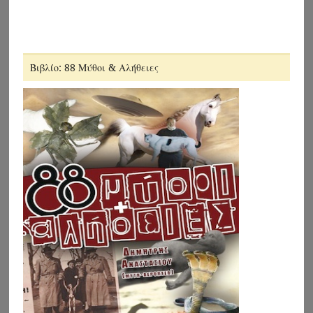
Βιβλίο: 88 Μύθοι & Αλήθειες