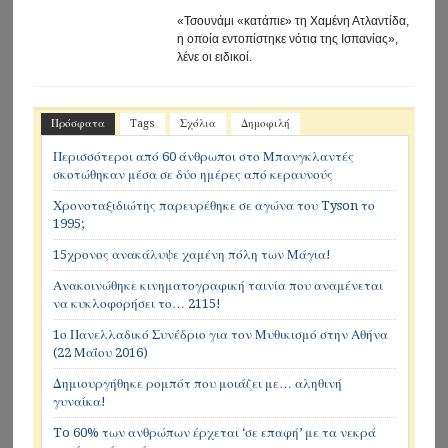
«Τσουνάμι «κατάπιε» τη Χαμένη Ατλαντίδα,
η οποία εντοπίστηκε νότια της Ισπανίας»,
λένε οι ειδικοί.
Πρόσφατα
Tags
Σχόλια
Δημοφιλή
Περισσότεροι από 60 άνθρωποι στο Μπανγκλαντές
σκοτώθηκαν μέσα σε δύο ημέρες από κεραυνούς
Χρονοταξιδιώτης παρευρέθηκε σε αγώνα του Tyson το
1995;
15χρονος ανακάλυψε χαμένη πόλη των Μάγια!
Ανακοινώθηκε κινηματογραφική ταινία που αναμένεται
να κυκλοφορήσει το… 2115!
1ο Πανελλαδικό Συνέδριο για τον Μυθικισμό στην Αθήνα
(22 Μαΐου 2016)
Δημιουργήθηκε ρομπότ που μοιάζει με… αληθινή
γυναίκα!
To 60% των ανθρώπων έρχεται ‘σε επαφή’ με τα νεκρά