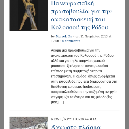
Πανευρωπαϊκή
πρωτοβουλία για την
ανακατασκευή του
Κολοσσού της Ρόδου
by
MpizeL Os
×
on 11 Νοεμβρίου 2015 at
17:00
×
0 comments
Aκόμη μια πρωτοβουλία για την
ανακατασκευή του Κολοσσού της Ρόδου
αλλά και για τη λειτουργία σχετικού
μουσείου, ξεκίνησε σε πανευρωπαϊκό
επίπεδο με τη συμμετοχή νεαρών
επιστημόνων. Η ομάδα, όπως αναφέρεται
στην ιστοσελίδα που έχει δημιουργήσει στη
διεύθυνση colossusrhodes.com,
«παρακολουθώντας την αυξημένη ανεργία
να γκρεμίζει τα όνειρα και τις φιλοδοξίες
μιας […]
NEWS
/
ΚΡΥΠΤΟΖΩΟΛΟΓΙΑ
Άγνωστο πλάσμα