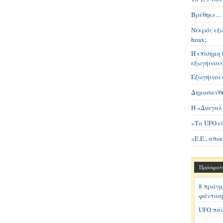
Βρέθηκε… 
Νεκρός εξω
hoax;
Η επίσημη 
εξωγήινου
Εξωγήινοι 
Δημοσιεύθη
Η «Διαγαλ
«Τα UFO εί
«Ε.Ε., απο
Πρόσφατ
8 πράγμ
φάντασ
UFO πάν