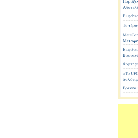
Παράξεν
Αποτελέ
Εμφάνισ
Το τέρας
MetaCon
Μεταφυ
Εμφάνισ
Βρετανί
Φορτηγό
«Τα UFO
πολύτιμ
Έρευνα: