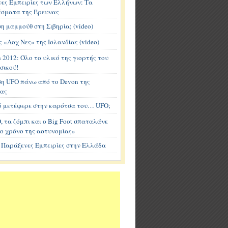
ες Εμπειρίες των Ελλήνων: Τα
σματα της Έρευνας
η μαμμούθ στη Σιβηρία; (video)
 «Λοχ Νες» της Ισλανδίας (video)
Οι
 2012: Όλο το υλικό της γιορτής του
σικού!
κάτοικοι
του
η UFO πάνω από το Devon της
χωριού
ας
Arès,
 μετέφερε στην καρότσα του… UFO;
κοντά
στο
, τα ζόμπι και ο Big Foot σπαταλάνε
Bordeaux
ο χρόνο της αστυνομίας»
της
 Παράξενες Εμπειρίες στην Ελλάδα
νοτιοδυτικής
Γαλλίας,
αποφάσισαν
να
προσελκύσουν
τους
εξωγήινους
με