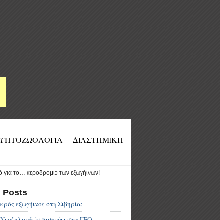
ΥΠΤΟΖΩΟΛΟΓΙΑ
ΔΙΑΣΤΗΜΙΚΗ
Ποδαρικό
για
το…
d Posts
αεροδρόμιο
κρός εξωγήινος στη Σιβηρία;
ν Νεοζηλανδών πιστεύει στα UFO