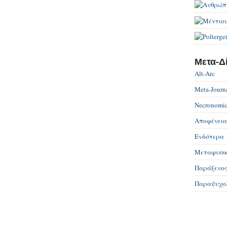
Μετα-Δ
Alt-Arc
Meta-Journa
Necronomi
Αποφένεια
Ενδότερα
Μεταφυσι
Παράξενος
Παραψυχο