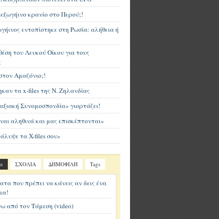
των
εξωγήινο κρανίο στο Περού;!
εξωγήινων!
γήινος εντοπίστηκε στη Ρωσία: αλήθεια ή
News
,
UFO/
θέση του Λευκού Οίκου για τους
ΕΞΩΓΗΙΝΟΙ
—
ς
By
στον Αμαζόνιο;!
MpizeL
Os
καν τα x-files της Ν. Ζηλανδίας
on
5
αξιακή Συνομοσπονδία» γιορτάζει!
Σεπτεμβρίου
2010
ναι αληθινά και μας επισκέπτονται»
20:11
κάλυψε τα X-files σου»
α
ΣΧΟΛΙΑ
ΔΗΜΟΦΙΛΗ
Tags
ατα που πρέπει να κάνεις αν δεις ένα
μα!
ω από τον Τάμεση (video)