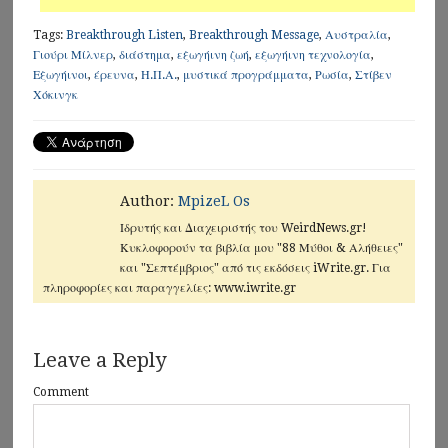
Tags:
Breakthrough Listen
,
Breakthrough Message
,
Αυστραλία
,
Γιούρι Μίλνερ
,
διάστημα
,
εξωγήινη ζωή
,
εξωγήινη τεχνολογία
,
Εξωγήινοι
,
έρευνα
,
Η.Π.Α.
,
μυστικά προγράμματα
,
Ρωσία
,
Στίβεν
Χόκινγκ
Author:
MpizeL Os
Ιδρυτής και Διαχειριστής του WeirdNews.gr!
Κυκλοφορούν τα βιβλία μου "88 Μύθοι & Αλήθειες"
και "Σεπτέμβριος" από τις εκδόσεις iWrite.gr. Για
πληροφορίες και παραγγελίες: www.iwrite.gr
Leave a Reply
Comment