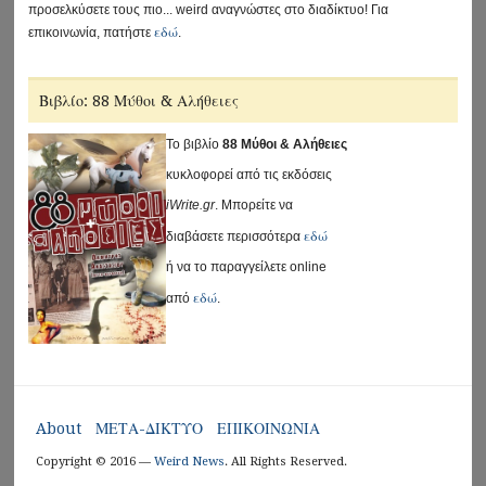
προσελκύσετε τους πιο... weird αναγνώστες στο διαδίκτυο! Για
εδώ
επικοινωνία, πατήστε
.
Βιβλίο: 88 Μύθοι & Αλήθειες
Το βιβλίο
88 Μύθοι & Αλήθειες
κυκλοφορεί από τις εκδόσεις
iWrite.gr
. Μπορείτε να
εδώ
διαβάσετε περισσότερα
ή να το παραγγείλετε online
εδώ
από
.
About
ΜΕΤΑ-ΔΙΚΤΥΟ
ΕΠΙΚΟΙΝΩΝΙΑ
Copyright © 2016 —
Weird News
. All Rights Reserved.