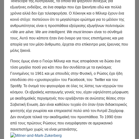
Telescope της Αυστραλίας, τα οποία θα ψάχνουν συνεχώς για
εξωγήινες ενδείξεις, σε ένα σαφάρι που έχει ξεκινήσει εδώ και πολλά
χρόνια αλλά δεν έχει τελεσφορήσει. Ο Χόκινγκ και ο Μίλνερ έχουν ένα
κοινό στόχο: πιστεύουν ότι το μεγαλύτερο ερώτημα για το μέλλον της
ανθρωπότητας είναι η προσπάθεια εξεύρεσης εξωγήϊνων πολιτισμών.
«
We are alive. We are intelligent. We must know
» είναι το σύνθημά
τους. Αυτό που κάποτε ήταν ένα όνειρο για τους επιστήμονες και μια
απορία για τον μέσο άνθρωπο, έρχεται στο επίκεντρο μιας έρευνας που
μόλις ξεκινά.
Ποιος όμως είναι ο Γιούρι Μίλνερ και πως αποφάσισε να δώσει ένα
τόσο μεγάλο ποσό για κάτι που δεν συνδέεται με τα εγκόσμια;
Γεννημένος το 1961 και με σπουδές στην Φυσική, ο Ρώσος έχει ήδη
επενδύσει στο «χρυσορυχείο» του Facebook, του Twitter και του
Spotify. Το όνομά του φιγουράρει σε όλες τις λίστες των ισχυρών του
κόσμου. Οι εβραϊκής καταγωγής γονείς του, είχαν υψηλότατη μόρφωση
με ακαδημαϊκές περγαμηνές που εργάζονταν σε ανώτατες θέσεις στην
Σοβιετική Ενωση. Δεν είναι καθόλου τυχαίο ότι όταν ήταν διδακτορικός
φοιτητής είχε γνωρίσει και επηρεαστεί πολύ από τον Αντρέϊ Ζαχάροφ.
Δεν συνέχισε τελικά την ακαδημαϊκή του προσπάθεια. Το 1990 ήταν
από τους πρώτους Ρώσους που ενεγράφησαν σε αμερικανικό
πανεπιστήμιο χωρίς να είναι μετανάστης.