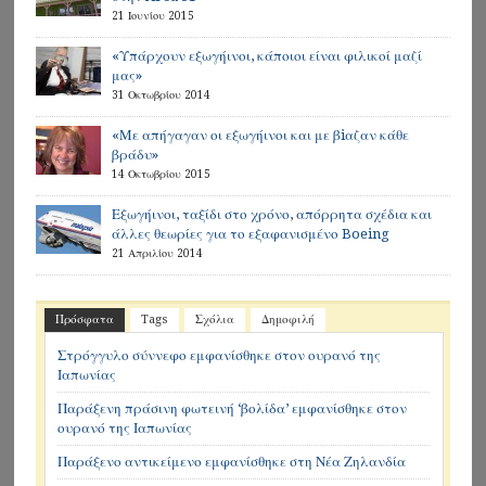
21 Ιουνίου 2015
«Υπάρχουν εξωγήινοι, κάποιοι είναι φιλικοί μαζί
μας»
31 Οκτωβρίου 2014
«Με απήγαγαν οι εξωγήινοι και με βiαζαν κάθε
βράδυ»
14 Οκτωβρίου 2015
Εξωγήινοι, ταξίδι στο χρόνο, απόρρητα σχέδια και
άλλες θεωρίες για το εξαφανισμένο Boeing
21 Απριλίου 2014
Πρόσφατα
Tags
Σχόλια
Δημοφιλή
Στρόγγυλο σύννεφο εμφανίσθηκε στον ουρανό της
Ιαπωνίας
Παράξενη πράσινη φωτεινή ‘βολίδα’ εμφανίσθηκε στον
ουρανό της Ιαπωνίας
Παράξενο αντικείμενο εμφανίσθηκε στη Νέα Ζηλανδία