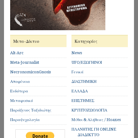
Μετα-Δίκτυο
Κατηγορίες
Alt-Arc
News
Meta-Journalist
UFO/ΕΞΩΓΗΙΝΟΙ
NecronomiconGnosis
Γενικά
Αποφένεια
ΔΙΑΣΤΗΜΙΚΗ
Ενδότερα
ΕΛΛΑΔΑ
Μεταφυσικό
ΕΠΙΣΤΗΜΕΣ
Παράξενος Ταξιδιώτης
ΚΡΥΠΤΟΖΩΟΛΟΓΙΑ
Παραψυχολογία
Μύθοι & Αλήθειες / Hoaxes
ΠΛΑΝΗΤΗΣ ΓΗ ONLINE
ΔΙΑΔΙΚΤΥΟ