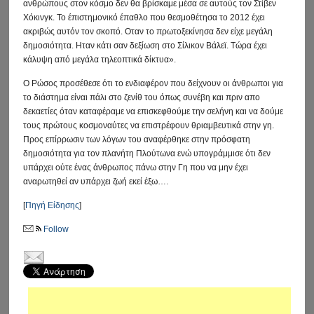
ανθρώπους στον κόσμο δεν θα βρίσκαμε μέσα σε αυτούς τον Στίβεν
Χόκινγκ. Το έπιστημονικό έπαθλο που θεσμοθέτησα το 2012 έχει
ακριβώς αυτόν τον σκοπό. Οταν το πρωτοξεκίνησα δεν είχε μεγάλη
δημοσιότητα. Ηταν κάτι σαν δεξίωση στο Σίλικον Βάλεϊ. Τώρα έχει
κάλυψη από μεγάλα τηλεοπτικά δίκτυα».
Ο Ρώσος προσέθεσε ότι το ενδιαφέρον που δείχνουν οι άνθρωποι για
το διάστημα είναι πάλι στο ζενίθ του όπως συνέβη και πριν απο
δεκαετίες όταν καταφέραμε να επισκεφθούμε την σελήνη και να δούμε
τους πρώτους κοσμοναύτες να επιστρέφουν θριαμβευτικά στην γη.
Προς επίρρωσιν των λόγων του αναφέρθηκε στην πρόσφατη
δημοσιότητα για τον πλανήτη Πλούτωνα ενώ υπογράμμισε ότι δεν
υπάρχει ούτε ένας άνθρωπος πάνω στην Γη που να μην έχει
αναρωτηθεί αν υπάρχει ζωή εκεί έξω….
[
Πηγή Είδησης
]
Follow