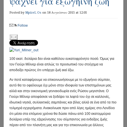
ψάχνει για εξωγήινη ζωή
Posted by
MpizeL Os
on 18 Αυγούστου 2015 at 12:05
Follow
100 εκατ. δολάρια δεν είναι καθόλου ευκατοφρόνητο ποσό. Όμως για
τον Γιούρι Μίλνερ είναι απλώς το προσωπικό του στοίχημα να
αποδείξει πρώτος ότι υπάρχει ζωή εκεί έξω.
Αν ποτέ καταφέρουμε να επικοινωνήσουμε με το εξωγήινο σύμπαν,
αυτό θα το οφείλουμε όχι μόνο στην ιδιοφυία των επιστημόνων μας
αλλά και στην οικονομική γενναιοδωρία ενός Ρώσου μεγιστάνα. Ο
Γιούρι Μίλνερ αποφάσισε να ξοδέψει τα λεφτά του όχι σε καλλονές,
ιδιωτικά νησιά, συλλεκτικές σαμπάνιες και βίλες αλλά σε ένα από τα πιο
τολμηρά εγχειρήματα. Ανακοίνωσε πριν από λίγες ημέρες στο Λονδίνο
ότι μέσα στα επόμενα χρόνια θα δώσει πάνω από 100 εκατομμύρια
δολάρια υπέρ της εξερεύνησης του σύμπαντος για ενδείξεις ζωής
πέραν από τον πλανήτη μας και για την επικοινωνία με άλλους