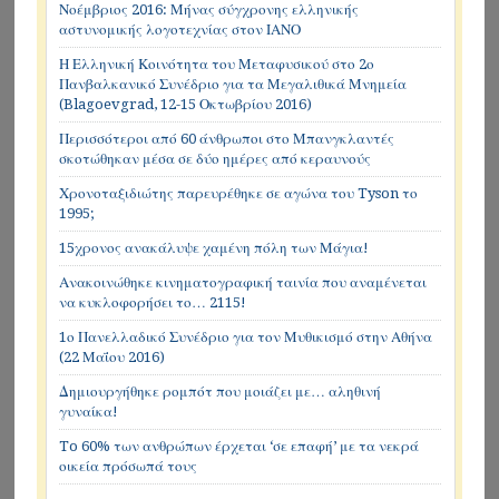
Νοέμβριος 2016: Μήνας σύγχρονης ελληνικής
αστυνομικής λογοτεχνίας στον ΙΑΝΟ
Η Ελληνική Κοινότητα του Μεταφυσικού στο 2ο
Πανβαλκανικό Συνέδριο για τα Μεγαλιθικά Μνημεία
(Blagoevgrad, 12-15 Οκτωβρίου 2016)
Περισσότεροι από 60 άνθρωποι στο Μπανγκλαντές
σκοτώθηκαν μέσα σε δύο ημέρες από κεραυνούς
Χρονοταξιδιώτης παρευρέθηκε σε αγώνα του Tyson το
1995;
15χρονος ανακάλυψε χαμένη πόλη των Μάγια!
Ανακοινώθηκε κινηματογραφική ταινία που αναμένεται
να κυκλοφορήσει το… 2115!
1ο Πανελλαδικό Συνέδριο για τον Μυθικισμό στην Αθήνα
(22 Μαΐου 2016)
Δημιουργήθηκε ρομπότ που μοιάζει με… αληθινή
γυναίκα!
To 60% των ανθρώπων έρχεται ‘σε επαφή’ με τα νεκρά
οικεία πρόσωπά τους