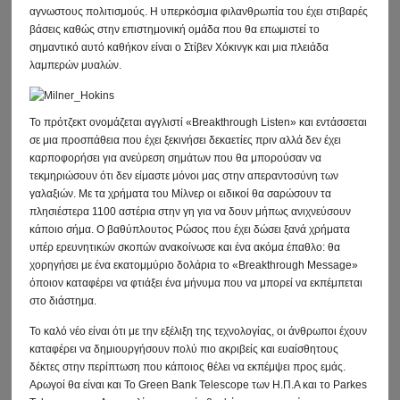
αγνωστους πολιτισμούς. Η υπερκόσμια φιλανθρωπία του έχει στιβαρές
βάσεις καθώς στην επιστημονική ομάδα που θα επωμιστεί το
σημαντικό αυτό καθήκον είναι ο Στίβεν Χόκινγκ και μια πλειάδα
λαμπερών μυαλών.
Το πρότζεκτ ονομάζεται αγγλιστί «Breakthrough Listen» και εντάσσεται
σε μια προσπάθεια που έχει ξεκινήσει δεκαετίες πριν αλλά δεν έχει
καρποφορήσει για ανεύρεση σημάτων που θα μπορούσαν να
τεκμηριώσουν ότι δεν είμαστε μόνοι μας στην απεραντοσύνη των
γαλαξιών. Με τα χρήματα του Μίλνερ οι ειδικοί θα σαρώσουν τα
πλησιέστερα 1100 αστέρια στην γη για να δουν μήπως ανιχνεύσουν
κάποιο σήμα. Ο βαθύπλουτος Ρώσος που έχει δώσει ξανά χρήματα
υπέρ ερευνητικών σκοπών ανακοίνωσε και ένα ακόμα έπαθλο: θα
χορηγήσει με ένα εκατομμύριο δολάρια το «Breakthrough Message»
όποιον καταφέρει να φτιάξει ένα μήνυμα που να μπορεί να εκπέμπεται
στο διάστημα.
Το καλό νέο είναι ότι με την εξέλιξη της τεχνολογίας, οι άνθρωποι έχουν
καταφέρει να δημιουργήσουν πολύ πιο ακριβείς και ευαίσθητους
δέκτες στην περίπτωση που κάποιος θέλει να εκπέμψει προς εμάς.
Αρωγοί θα είναι και Το Green Bank Telescope των Η.Π.Α και το Parkes