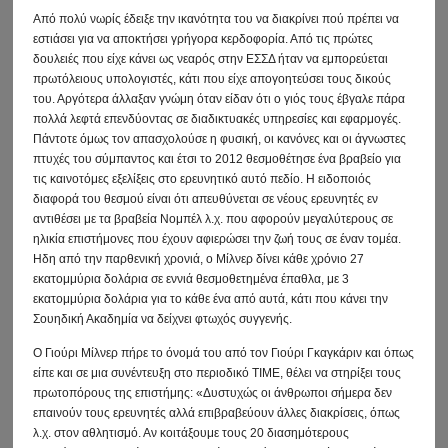
Από πολύ νωρίς έδειξε την ικανότητα του να διακρίνει πού πρέπει να
εστιάσει για να αποκτήσει γρήγορα κερδοφορία. Από τις πρώτες
δουλειές που είχε κάνει ως νεαρός στην ΕΣΣΔ ήταν να εμπορεύεται
πρωτόλειους υπολογιστές, κάτι που είχε απογοητεύσει τους δικούς
του. Αργότερα άλλαξαν γνώμη όταν είδαν ότι ο γιός τους έβγαλε πάρα
πολλά λεφτά επενδύοντας σε διαδικτυακές υπηρεσίες και εφαρμογές.
Πάντοτε όμως τον απασχολούσε η φυσική, οι κανόνες και οι άγνωστες
πτυχές του σύμπαντος και έτσι το 2012 θεσμοθέτησε ένα βραβείο για
τις καινοτόμες εξελίξεις στο ερευνητικό αυτό πεδίο. Η ειδοποιός
διαφορά του θεσμού είναι ότι απευθύνεται σε νέους ερευνητές εν
αντιθέσει με τα βραβεία Νομπέλ λ.χ. που αφορούν μεγαλύτερους σε
ηλικία επιστήμονες που έχουν αφιερώσει την ζωή τους σε έναν τομέα.
Ηδη από την παρθενική χρονιά, ο Μίλνερ δίνει κάθε χρόνιο 27
εκατομμύρια δολάρια σε εννιά θεσμοθετημένα έπαθλα, με 3
εκατομμύρια δολάρια για το κάθε ένα από αυτά, κάτι που κάνει την
Σουηδική Ακαδημία να δείχνει φτωχός συγγενής.
Ο Γιούρι Μίλνερ πήρε το όνομά του από τον Γιούρι Γκαγκάριν και όπως
είπε και σε μια συνέντευξη στο περιοδικό ΤΙΜΕ, θέλει να στηρίξει τους
πρωτοπόρους της επιστήμης: «Δυστυχώς οι άνθρωποι σήμερα δεν
επαινούν τους ερευνητές αλλά επιβραβεύουν άλλες διακρίσεις, όπως
λ.χ. στον αθλητισμό. Αν κοιτάξουμε τους 20 διασημότερους