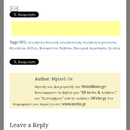
Tags:
UFO
,
εξωγήινη απαγωγή
,
εξωγήινη ζωή
,
εξωγήινη τεχνολογία
,
Εξωγήινοι
,
Η.Π.Α.
,
Κολοράντο
,
Νεβάδα
,
Πολεμική Αεροπορία
,
Σελήνη
Author:
MpizeL Os
Ιδρυτής και Διαχειριστής του WeirdNews.gr!
Κυκλοφορούν τα βιβλία μου "88 Μύθοι & Αλήθειες"
και "Σεπτέμβριος" από τις εκδόσεις iWrite.gr. Για
πληροφορίες και παραγγελίες: www.iwrite.gr
Leave a Reply