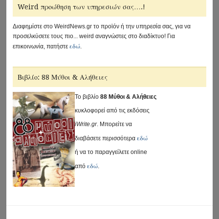
Weird προώθηση των υπηρεσιών σας….!
Διαφημίστε στο WeirdNews.gr το προϊόν ή την υπηρεσία σας, για να
προσελκύσετε τους πιο... weird αναγνώστες στο διαδίκτυο! Για
εδώ
επικοινωνία, πατήστε
.
Βιβλίο: 88 Μύθοι & Αλήθειες
Το βιβλίο
88 Μύθοι & Αλήθειες
κυκλοφορεί από τις εκδόσεις
iWrite.gr
. Μπορείτε να
εδώ
διαβάσετε περισσότερα
ή να το παραγγείλετε online
εδώ
από
.