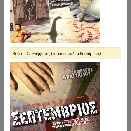
Βιβλίο: Σεπτέμβριος (αστυνομικό μυθιστόρημα)