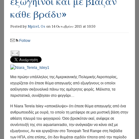
εξωγήινοι και με βiαζαν
κάθε βράδυ»
Posted by
MpizeL Os
on 14 Οκτωβρίου 2015 at 10:50
Follow
Μια πρώην υπάλληλος της Αμερικανικής Πολεμικής Αεροπορίας,
ισχυρίζεται ότι έπεσε θύμα απαγωγής από εξωγήινους οι οποίοι
ασέλγησαν σeξουαλικά πάνω της αμέτρητες φορές. Μάλιστα, τα
περιστατικά, συνέβησαν στο φεγγάρι…
Η Niara Terela Isley «αποκάλυψε» ότι έπεσε θύμα απαγωγής από ένα
ανθρωποειδές με ουρά, το οποίο τη μετέφερε σε μια μυστική βάση στην
αθέατη πλευρά του φεγγαριού. Όσο βρισκόταν εκεί, ανέφερε σε
συνέντευξή της στο aquarianradio, την ανάγκαζαν να κάνει σεξ με
εξωγήινους. Αν και εργαζόταν στο Tonopah Test Range στη Νεβάδα
των ΗΠΑ, είπε επίσης, ότι δεν θυμάται σχεδόν τίποτα από την περίοδο