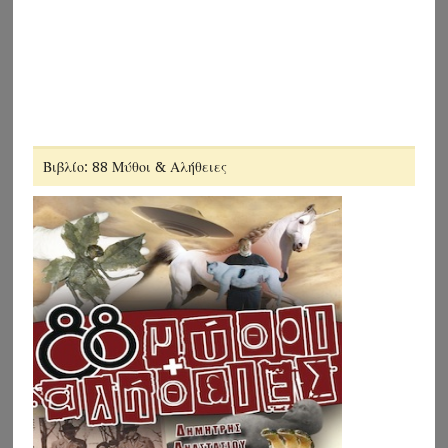
Βιβλίο: 88 Μύθοι & Αλήθειες