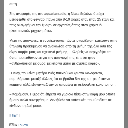
αυτή.
Στις αναφορές της στο aquarianradio, η Niara δηλώνει ότι έχει
μεταφερθεί στο φεγγάρι πάνω από 8-10 φορές όταν ήταν 25 ετών και
πως οι εξωγήινοι την έβαζαν σε εργασίες όπως στον χειρισμό
ηλεκτρονικών μηχανημάτων.
Μετά τις απαγωγές, η γυναίκα-όπως πάντα ισχυρίζεται-, κατέφυγε στην
ύπνωση προκειμένου να ανακαλέσει από τη μνήμη της όλα όσα της
είχαν συμβεί μιας και είχε κενά μνήμης… Κληθείς να περιγράψει τα
όντα που ευθύνονται για την απαγωγή της, είπε ότι ήταν
«ανθρωποειδή με ουρά, με κίτρινα μάτια με σχιστές κόρες».
Η Isley, που είναι μητέρα ενός παιδιού και ζει στο Κολοράντο,
συμπλήρωσε, μεταξύ άλλων, ότι τα βράδια δεν της επιτρεπόταν να
κοιμάται αλλά εξαναγκαζόταν να υπομένει τη σεξουαλική κακοποίηση.
«Φοβόμουν. Ήξερα ότι έπρεπε να γυρίσω πίσω στην κόρη μου οπότε
ήμουν πολύ συνεργάσιμη. Δεν ήθελα να εκάνα κάτι που θα έθετε σε
κίνδυνο τη ζωή μου».
[
Πηγή
]
Follow