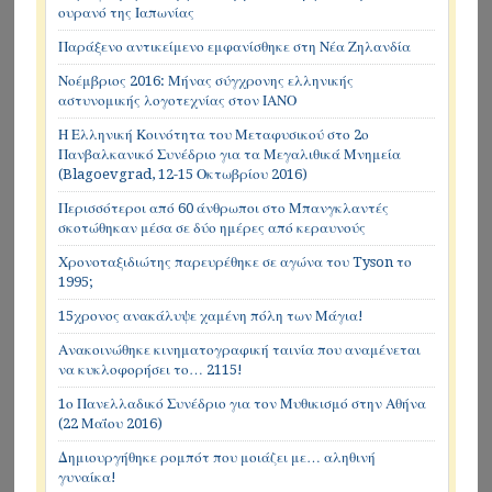
ουρανό της Ιαπωνίας
Παράξενο αντικείμενο εμφανίσθηκε στη Νέα Ζηλανδία
Νοέμβριος 2016: Μήνας σύγχρονης ελληνικής
αστυνομικής λογοτεχνίας στον ΙΑΝΟ
Η Ελληνική Κοινότητα του Μεταφυσικού στο 2ο
Πανβαλκανικό Συνέδριο για τα Μεγαλιθικά Μνημεία
(Blagoevgrad, 12-15 Οκτωβρίου 2016)
Περισσότεροι από 60 άνθρωποι στο Μπανγκλαντές
σκοτώθηκαν μέσα σε δύο ημέρες από κεραυνούς
Χρονοταξιδιώτης παρευρέθηκε σε αγώνα του Tyson το
1995;
15χρονος ανακάλυψε χαμένη πόλη των Μάγια!
Ανακοινώθηκε κινηματογραφική ταινία που αναμένεται
να κυκλοφορήσει το… 2115!
1ο Πανελλαδικό Συνέδριο για τον Μυθικισμό στην Αθήνα
(22 Μαΐου 2016)
Δημιουργήθηκε ρομπότ που μοιάζει με… αληθινή
γυναίκα!