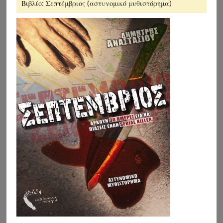
Βιβλίο: Σεπτέμβριος (αστυνομικό μυθιστόρημα)