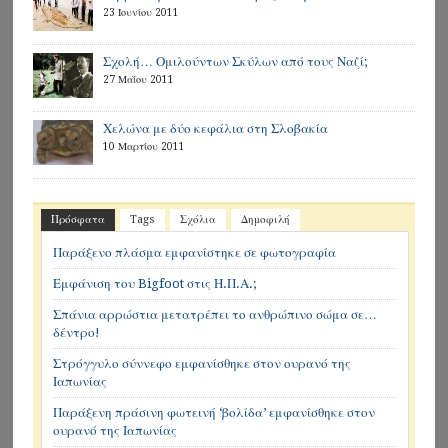
23 Ιουνίου 2011
Σχολή… Ομιλούντων Σκύλων από τους Ναζί;
27 Μαΐου 2011
Χελώνα με δύο κεφάλια στη Σλοβακία
10 Μαρτίου 2011
Πρόσφατα
Tags
Σχόλια
Δημοφιλή
Παράξενο πλάσμα εμφανίστηκε σε φωτογραφία
Εμφάνιση του Bigfoot στις Η.Π.Α.;
Σπάνια αρρώστια μετατρέπει το ανθρώπινο σώμα σε…
δέντρο!
Στρόγγυλο σύννεφο εμφανίσθηκε στον ουρανό της
Ιαπωνίας
Παράξενη πράσινη φωτεινή ‘βολίδα’ εμφανίσθηκε στον
ουρανό της Ιαπωνίας