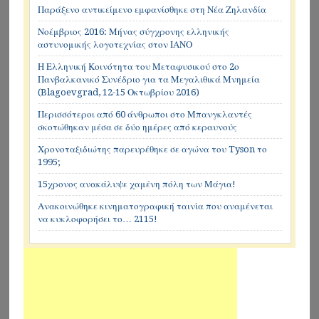
Παράξενο αντικείμενο εμφανίσθηκε στη Νέα Ζηλανδία
Νοέμβριος 2016: Μήνας σύγχρονης ελληνικής
αστυνομικής λογοτεχνίας στον ΙΑΝΟ
Η Ελληνική Κοινότητα του Μεταφυσικού στο 2ο
Πανβαλκανικό Συνέδριο για τα Μεγαλιθικά Μνημεία
(Blagoevgrad, 12-15 Οκτωβρίου 2016)
Περισσότεροι από 60 άνθρωποι στο Μπανγκλαντές
σκοτώθηκαν μέσα σε δύο ημέρες από κεραυνούς
Χρονοταξιδιώτης παρευρέθηκε σε αγώνα του Tyson το
1995;
15χρονος ανακάλυψε χαμένη πόλη των Μάγια!
Ανακοινώθηκε κινηματογραφική ταινία που αναμένεται
να κυκλοφορήσει το… 2115!