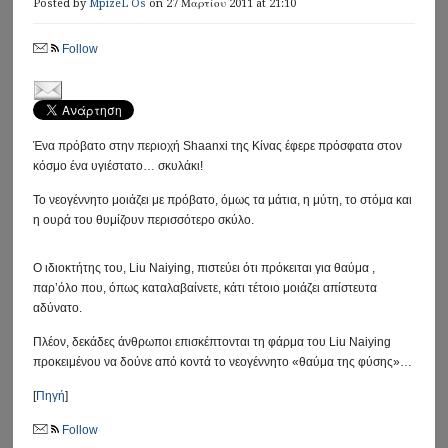
Posted by
MpizeL Os
on 27 Μαρτίου 2011 at 21:10
Follow
Ένα πρόβατο στην περιοχή Shaanxi της Κίνας έφερε πρόσφατα στον
κόσμο ένα υγιέστατο… σκυλάκι!
Το νεογέννητο μοιάζει με πρόβατο, όμως τα μάτια, η μύτη, το στόμα και
η ουρά του θυμίζουν περισσότερο σκύλο.
Ο ιδιοκτήτης του, Liu Naiying, πιστεύει ότι πρόκειται για θαύμα ,
παρ’όλο που, όπως καταλαβαίνετε, κάτι τέτοιο μοιάζει απίστευτα
αδύνατο.
Πλέον, δεκάδες άνθρωποι επισκέπτονται τη φάρμα του Liu Naiying
προκειμένου να δούνε από κοντά το νεογέννητο «θαύμα της φύσης»…
[
Πηγή
]
Follow