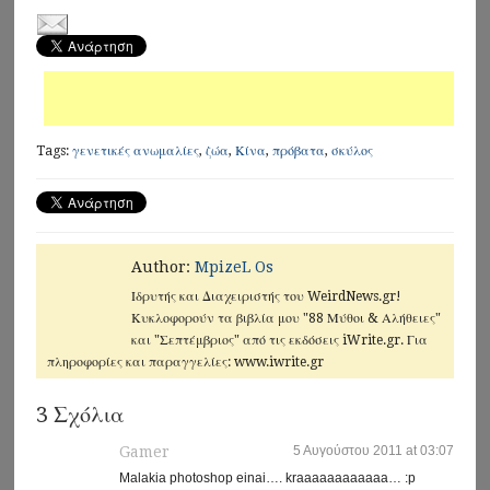
Tags:
γενετικές ανωμαλίες
,
ζώα
,
Κίνα
,
πρόβατα
,
σκύλος
Author:
MpizeL Os
Ιδρυτής και Διαχειριστής του WeirdNews.gr!
Κυκλοφορούν τα βιβλία μου "88 Μύθοι & Αλήθειες"
και "Σεπτέμβριος" από τις εκδόσεις iWrite.gr. Για
πληροφορίες και παραγγελίες: www.iwrite.gr
3 Σχόλια
Gamer
5 Αυγούστου 2011 at 03:07
Malakia photoshop einai…. kraaaaaaaaaaaa… :p